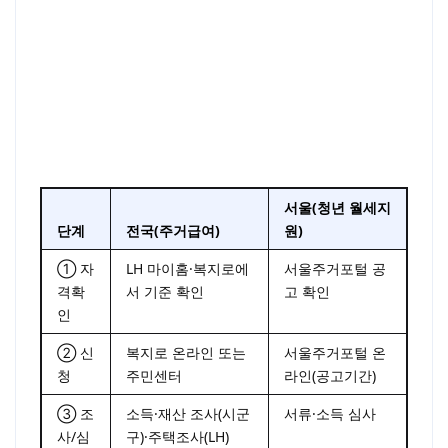
서울(청년 월세지
단계
전국(주거급여)
원)
① 자
LH 마이홈·복지로에
서울주거포털 공
격확
서 기준 확인
고 확인
인
② 신
복지로 온라인 또는
서울주거포털 온
청
주민센터
라인(공고기간)
③ 조
소득·재산 조사(시군
서류·소득 심사
사/심
구)·주택조사(LH)