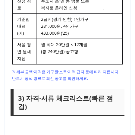
신청 경
주소지 읍·면·동 방문 또는
LH 주거급
로
복지로 온라인 신청
여
,
복지로
기준임
2급지(경기·인천) 1인가구
정부 법령
대료
281,000원, 4인가구
정보
(예)
433,000원(’25)
(EasyLaw)
서울 청
월 최대 20만원 × 12개월
서울주거
년 월세
(총 240만원)·공고형
포털
지원
※ 세부 금액·자격은 가구원·소득·지역 급지 등에 따라 다릅니다.
반드시 공식 링크로 최신 공고를 확인하세요.
3) 자격·서류 체크리스트(빠른 점
검)