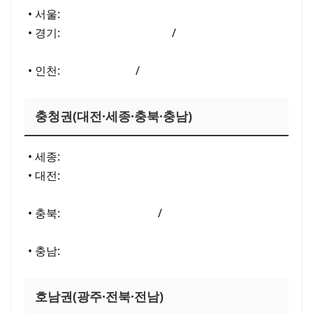
• 서울:
서울 청년월세지원(월 최대 20만원)
• 경기:
경기도 주거급여 안내
/
경기도 주거복지(통
합)
• 인천:
인천 주거급여
/
인천 주거복지 자료실
충청권(대전·세종·충북·충남)
• 세종:
세종 주거급여 안내(신청·문의)
• 대전:
(참고) 동일 구조 안내 예시 — 지역 포털에서
‘주거급여’ 검색
• 충북:
충청북도 주거급여
/
청년 주거급여 분리지급
(충북)
• 충남:
충청남도 주거급여 안내(게시)
호남권(광주·전북·전남)