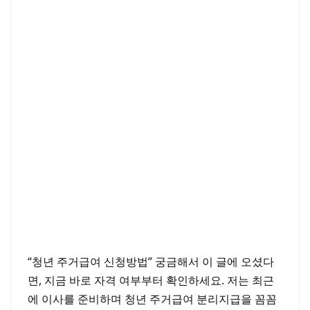
호남권(광주·전북·전남)
영남권(부산·대구·울산·경북·경남)
강원·제주
5) 신청 절차 & 팁(절차 비교 표)
질문과 답 (Q & A)
마치며
“청년 주거급여 신청방법” 궁금해서 이 글에 오셨다
면, 지금 바로 자격 여부부터 확인하세요. 저는 최근
에 이사를 준비하며 청년 주거급여 분리지급을 꼼꼼