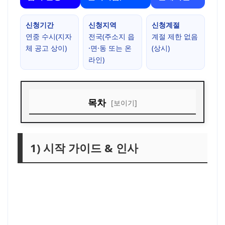
신청기간
신청지역
신청계절
연중 수시(지자
전국(주소지 읍
계절 제한 없음
체 공고 상이)
·면·동 또는 온
(상시)
라인)
목차
[보이기]
1) 시작 가이드 & 인사
2) 지원 내용 한눈에 보기(요약 표)
1) 시작 가이드 & 인사
3) 자격·서류 체크리스트(빠른 점검)
4) 지역별 안내 링크 모음(전국 공식·유효 링크)
수도권(서울·경기·인천)
충청권(대전·세종·충북·충남)