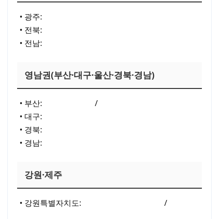
• 광주:
광주 청년 주거급여(분리지급) 안내
• 전북:
전주형 주거급여(주택바우처) 공고(’25)
• 전남:
전라북도·도 공문 예시(주거급여 확대)
영남권(부산·대구·울산·경북·경남)
• 부산:
부산 주거급여
/
부산 청년 주거비 지원(참고)
• 대구:
대구 주거급여 안내(안방 포털)
• 경북:
경북 주거복지시스템
• 경남:
경남 주거복지 확대(보도·안내)
강원·제주
• 강원특별자치도:
강원 주거급여(기준·표)
/
원주 주
거급여(’25 예산·기준)