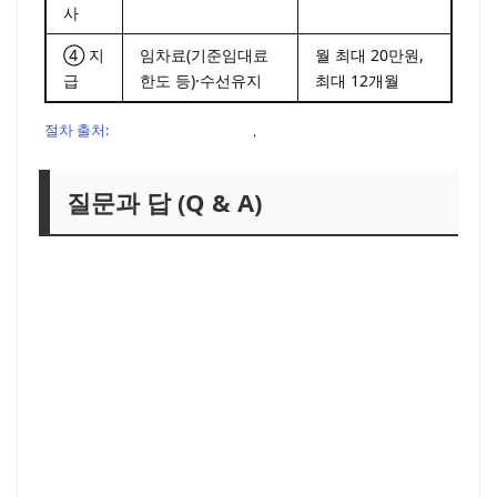
사
④ 지
임차료(기준임대료
월 최대 20만원,
급
한도 등)·수선유지
최대 12개월
절차 출처:
LH 주거급여 지원절차
,
서울시 ’25 공고
질문과 답 (Q & A)